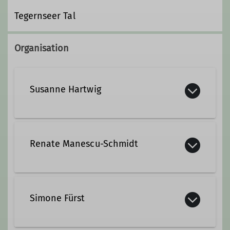
Tegernseer Tal
Organisation
Susanne Hartwig
+49 15146775729
Renate Manescu-Schmidt
susanne.hartwig@alpenverein-
neumarkt.de
rmanescusch@gmail.com
Simone Fürst
Qualifikationen