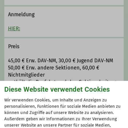
Wanderleiter*in
simone.fuerst@alpenverein-
neumarkt.de
Anmeldung
Ämter
HIER:
Qualifikationen
Beirat
Sonntagswanderer
Preis
Wanderleiter*in
45,00 € Erw. DAV-NM, 30,00 € Jugend DAV-NM
50,00 € Erw. andere Sektionen, 60,00 €
Nichtmitglieder
enthält die Busfahrt und den Sektionsbeitrag
Diese Website verwendet Cookies
Maximale Teilnehmeranzahl
Wir verwenden Cookies, um Inhalte und Anzeigen zu
personalisieren, Funktionen für soziale Medien anbieten zu
können und Zugriffe auf unsere Website zu analysieren.
46
Außerdem geben wir Informationen zu Ihrer Verwendung
unserer Website an unsere Partner für soziale Medien,