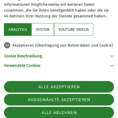
Erwachsenen. Bei uns ist jeder
Informationen möglicherweise mit weiteren Daten
willkommen.
zusammen, die Sie ihnen bereitgestellt haben oder die sie
im Rahmen Ihrer Nutzung der Dienste gesammelt haben.
Sektion
Details
ANALYTICS
SYSTEM
YOUTUBE VIDEOS
Sponsor
Akzeptieren (Übertragung von Nutzerdaten und Cookie)
Unsere Homepages
Cookie Beschreibung
Verwendete Cookies
Sektion Neumarkt/Oberpfalz des Deutschen Alpenvereins e.V.
Dreichlingerstr. 40
92318 Neumarkt
ALLE AKZEPTIEREN
Telefon +49918122704
Kontakt
AUSGEWÄHLTE AKZEPTIEREN
ALLE ABLEHNEN
Impressum
Datenschutz
Datenschutz-Einstellungen