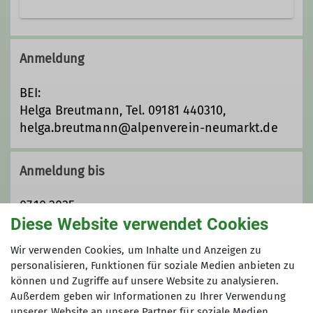
Wir sind ca. 15 Ausrichterinnen und
Ausrichter und engagieren uns, um für
Anmeldung
euch das ganze Jahr hindurch ein
vielfältiges Programm
BEI:
zusammenzustellen.
Helga Breutmann, Tel. 09181 440310,
helga.breutmann@alpenverein-neumarkt.de
Details
Anmeldung bis
07.10.2025
Diese Website verwendet Cookies
Maximale Teilnehmeranzahl
Wir verwenden Cookies, um Inhalte und Anzeigen zu
personalisieren, Funktionen für soziale Medien anbieten zu
können und Zugriffe auf unsere Website zu analysieren.
15
Außerdem geben wir Informationen zu Ihrer Verwendung
unserer Website an unsere Partner für soziale Medien,