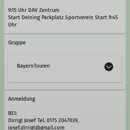
9:15 Uhr DAV Zentrum
Start Deining Parkplatz Sportverein Start 9:45
Uhr
Gruppe
BayernTouren
Wir sind ca. 15 Ausrichterinnen und
Ausrichter und engagieren uns, um für
Anmeldung
euch das ganze Jahr hindurch ein
vielfältiges Programm
BEI:
zusammenzustellen.
Dirrigl Josef Tel. 0175 2047039,
josef.dirrigl@gmail.com