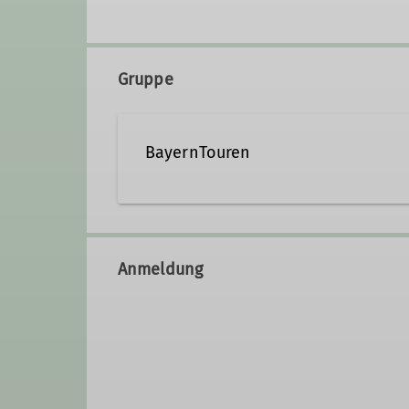
Gruppe
BayernTouren
Wir sind ca. 15 Ausrichterinnen 
Programm zusammenzustellen.
Anmeldung
Details