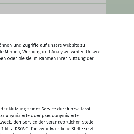
önnen und Zugriffe auf unsere Website zu
ale Medien, Werbung und Analysen weiter. Unsere
ben oder die sie im Rahmen Ihrer Nutzung der
 der Nutzung seines Service durch bzw. lässt
Sektion Neumarkt/Oberpfalz
n anonymisierte oder pseudonymisierte
des Deutschen Alpenvereins
s
Zweck, den Service der verantwortlichen Stelle
e.V.
1 lit. a DSGVO. Die verantwortliche Stelle setzt