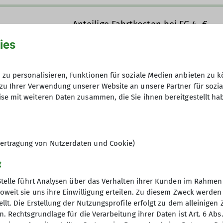
Anteilige Fahrtkosten bei FG 4,-€
Nichtmitglieder des DAV : 5 €
ies
30
zu personalisieren, Funktionen für soziale Medien anbieten zu k
zu Ihrer Verwendung unserer Website an unsere Partner für sozi
se mit weiteren Daten zusammen, die Sie ihnen bereitgestellt ha
ertragung von Nutzerdaten und Cookie)
g
Stelle führt Analysen über das Verhalten ihrer Kunden im Rahmen
oweit sie uns ihre Einwilligung erteilen. Zu diesem Zweck werde
nsor
Unsere Homepage
llt. Die Erstellung der Nutzungsprofile erfolgt zu dem alleinigen 
. Rechtsgrundlage für die Verarbeitung ihrer Daten ist Art. 6 Abs. 
 Platzer
Kletterzentrum