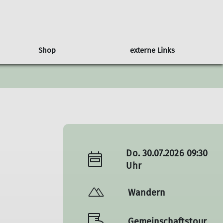
Shop
externe Links
ramm
vice
Familiengruppe
Unser Vereinsbus
T-Shirts & Mehr
Service
Sonntagswanderer
Biken
Newsletter
zonte
Auf Tour mit Kindern
Bergwetter
rialverleih
Notruf
Hüttensuche
Versicherungen
Do. 30.07.2026 09:30
Uhr
Wandern
Gemeinschaftstour