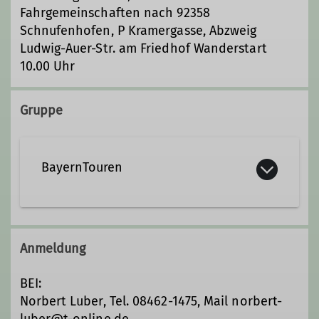
Fahrgemeinschaften nach 92358
Schnufenhofen, P Kramergasse, Abzweig
Ludwig-Auer-Str. am Friedhof Wanderstart
10.00 Uhr
Gruppe
BayernTouren
Wir sind ca. 15 Ausrichterinnen und
Ausrichter und engagieren uns, um für
Anmeldung
euch das ganze Jahr hindurch ein
vielfältiges Programm
BEI:
zusammenzustellen.
Norbert Luber, Tel. 08462-1475, Mail norbert-
luber@t-online.de