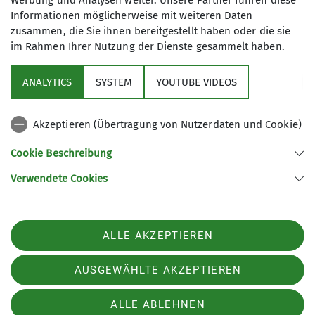
Werbung und Analysen weiter. Unsere Partner führen diese
Informationen möglicherweise mit weiteren Daten
zusammen, die Sie ihnen bereitgestellt haben oder die sie
im Rahmen Ihrer Nutzung der Dienste gesammelt haben.
Sektion
ANALYTICS
SYSTEM
YOUTUBE VIDEOS
Sponsor
Akzeptieren (Übertragung von Nutzerdaten und Cookie)
Unsere Homepages
Cookie Beschreibung
Verwendete Cookies
Sektion Neumarkt/Oberpfalz des Deutschen Alpenvereins e.V.
Dreichlingerstr. 40
92318 Neumarkt
ALLE AKZEPTIEREN
Telefon +49918122704
Kontakt
AUSGEWÄHLTE AKZEPTIEREN
ALLE ABLEHNEN
Impressum
Datenschutz
Datenschutz-Einstellungen