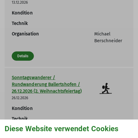
13.12.2026
Kondition
Technik
Organisation
Michael
Berschneider
Details
Sonntagswanderer /
Rundwanderung Ballertshofen /
26.12.2026 (2. Weihnachtsfeiertag)
26.12.2026
Kondition
Technik
Diese Website verwendet Cookies
Organisation
Michael
Berschneider