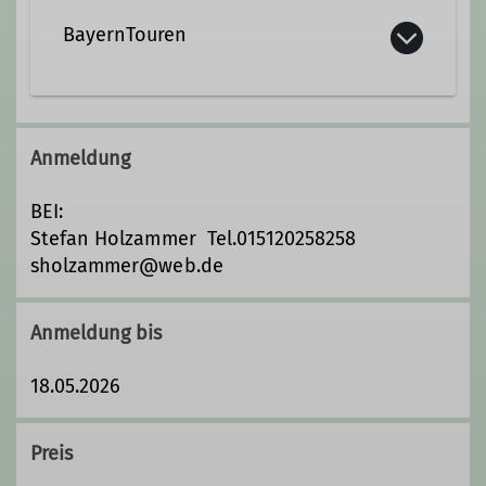
BayernTouren
Wir sind ca. 15 Ausrichterinnen und
Ausrichter und engagieren uns, um für
Anmeldung
euch das ganze Jahr hindurch ein
vielfältiges Programm
BEI:
zusammenzustellen.
Stefan Holzammer Tel.015120258258
sholzammer@web.de
Details
Anmeldung bis
18.05.2026
Preis