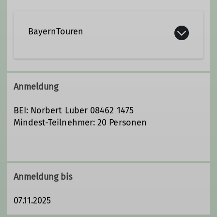
BayernTouren
Wir sind ca. 15 Ausrichterinnen und
Ausrichter und engagieren uns, um für
Anmeldung
euch das ganze Jahr hindurch ein
vielfältiges Programm
BEI: Norbert Luber 08462 1475
zusammenzustellen.
Mindest-Teilnehmer: 20 Personen
Details
Anmeldung bis
07.11.2025